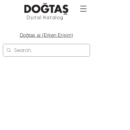
Dijital Katalog
Doğtaş ai (Erken Erişim)
2189
2191