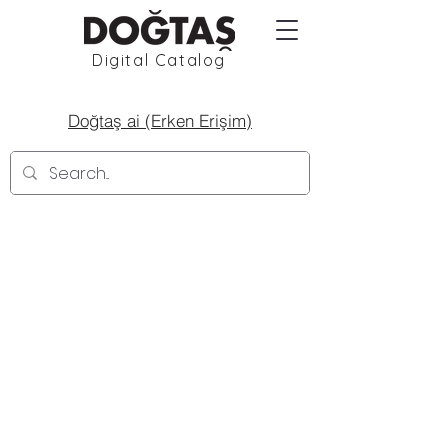
Digital Catalog
Doğtaş ai (Erken Erişim)
1937
2048
2048